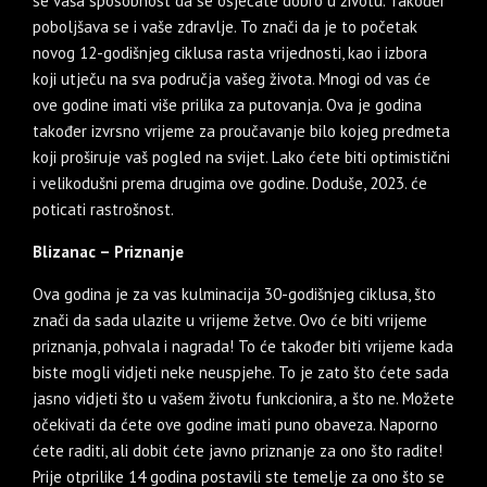
se vaša sposobnost da se osjećate dobro u životu. Također
poboljšava se i vaše zdravlje. To znači da je to početak
novog 12-godišnjeg ciklusa rasta vrijednosti, kao i izbora
koji utječu na sva područja vašeg života. Mnogi od vas će
ove godine imati više prilika za putovanja. Ova je godina
također izvrsno vrijeme za proučavanje bilo kojeg predmeta
koji proširuje vaš pogled na svijet. Lako ćete biti optimistični
i velikodušni prema drugima ove godine. Doduše, 2023. će
poticati rastrošnost.
Blizanac – Priznanje
Ova godina je za vas kulminacija 30-godišnjeg ciklusa, što
znači da sada ulazite u vrijeme žetve. Ovo će biti vrijeme
priznanja, pohvala i nagrada! To će također biti vrijeme kada
biste mogli vidjeti neke neuspjehe. To je zato što ćete sada
jasno vidjeti što u vašem životu funkcionira, a što ne. Možete
očekivati ​​da ćete ove godine imati puno obaveza. Naporno
ćete raditi, ali dobit ćete javno priznanje za ono što radite!
Prije otprilike 14 godina postavili ste temelje za ono što se