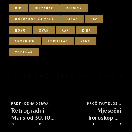
BIK
BLIZANAC
DJEVICA
HOROSKOP ZA 2023
JARAC
LAV
NOVO
OVAN
RAK
RIBA
ŠKORPION
STRIJELAC
VAGA
VODENAK
PRETHODNA OBJAVA
PROČITAJTE JOŠ...
Retrogradni
Mjesečni
Mars od 30. 10.
horoskop za
2022. do 12. 1.
srpanj 2023.
2023.