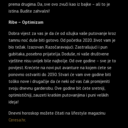
prema drugima. Da, sve ovo zvuči kao iz bajke – ali to je
istina. Budite zahvalni!
Ribe – Optimizam
Dobra vijest za vas je da će od ožujka vaše putovanje kroz
tamnu noć duše biti gotovo. Od početka 2020. život vam je
bio težak. Izazovan. Razočaravajući. Zastrašujući i pun
gubitaka, posebno prijatelja. Doduše, ni vaše društvene
vještine nisu uvijek bile najbolje. Od ove godine – sve je to
povijest. Krećete na novi put avanture na kojem ćete se
ponovno ostvariti do 2030. Stvari će vam ove godine biti
toliko nove i drugačije da će neki od vas čak promijeniti
svoju dnevnu garderobu. Ove godine bit ćete sretniji,
optimističniji, zauzeti kratkim putovanjima i puni velikih
ideja!
Dnevni horoskop možete čitati na lifestyle magazinu
Ceresa.hr
.