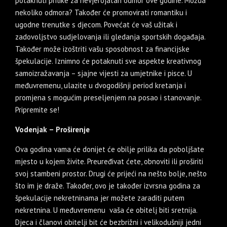
potaknuti prilike za nevjerojatan odmor ove godine. Možda
nekoliko odmora? Također će promovirati romantiku i
ugodne trenutke s djecom. Povećat će vaš užitak i
zadovoljstvo sudjelovanja ili gledanja sportskih događaja.
Također može izoštriti vašu sposobnost za financijske
špekulacije. Iznimno će potaknuti sve aspekte kreativnog
samoizražavanja – sjajne vijesti za umjetnike i pisce. U
međuvremenu, ulazite u dvogodišnji period kretanja i
promjena s mogućim preseljenjem na posao i stanovanje.
Pripremite se!
Vodenjak – Proširenje
Ova godina vama će donijet će obilje prilika da poboljšate
mjesto u kojem živite. Preuređivat ćete, obnoviti ili proširiti
svoj stambeni prostor. Drugi će prijeći na nešto bolje, nešto
što im je draže. Također, ovo je također izvrsna godina za
špekulacije nekretninama jer možete zaraditi putem
nekretnina. U međuvremenu vaša će obitelj biti sretnija.
Djeca i članovi obitelji bit će bezbrižni i velikodušniji jedni