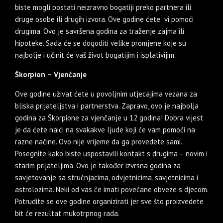
biste mogli postati neizravno bogatiji preko partnera ili
druge osobe ili drugih izvora. Ove godine ćete vi pomoći
drugima. Ovo je savršena godina za traženje zajma ili
hipoteke. Sada će se dogoditi velike promjene koje su
najbolje i učinit će vaš život bogatijim i isplativijim.
Škorpion – Vjenčanje
Ove godine uživat ćete u povoljnim utjecajima vezana za
bliska prijateljstva i partnerstva. Zapravo, ovo je najbolja
godina za Škorpione za vjenčanje u 12 godina! Dobra vijest
je da ćete naići na svakakve ljude koji će vam pomoći na
razne načine. Ovo nije vrijeme da ga provedete sami.
Posegnite kako biste uspostavili kontakt s drugima – novim i
starim prijateljima. Ovo je također izvrsna godina za
savjetovanje sa stručnjacima, odvjetnicima, savjetnicima i
astrolozima. Neki od vas će imati povećane obveze s djecom.
Potrudite se ove godine organizirati jer sve što proizvedete
bit će rezultat mukotrpnog rada.