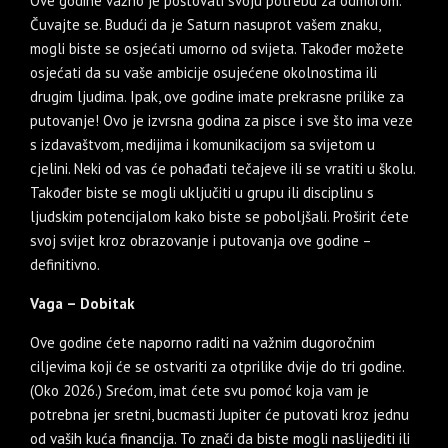
Ove godine važno je poštovati svoju potrebu za odmorom.
Čuvajte se. Budući da je Saturn nasuprot vašem znaku,
mogli biste se osjećati umorno od svijeta. Također možete
osjećati da su vaše ambicije osujećene okolnostima ili
drugim ljudima. Ipak, ove godine imate prekrasne prilike za
putovanje! Ovo je izvrsna godina za pisce i sve što ima veze
s izdavaštvom, medijima i komunikacijom sa svijetom u
cjelini. Neki od vas će pohađati tečajeve ili se vratiti u školu.
Također biste se mogli uključiti u grupu ili disciplinu s
ljudskim potencijalom kako biste se poboljšali. Proširit ćete
svoj svijet kroz obrazovanje i putovanja ove godine –
definitivno.
Vaga – Dobitak
Ove godine ćete naporno raditi na važnim dugoročnim
ciljevima koji će se ostvariti za otprilike dvije do tri godine.
(Oko 2026.) Srećom, imat ćete svu pomoć koja vam je
potrebna jer sretni, bucmasti Jupiter će putovati kroz jednu
od vaših kuća financija. To znači da biste mogli naslijediti ili