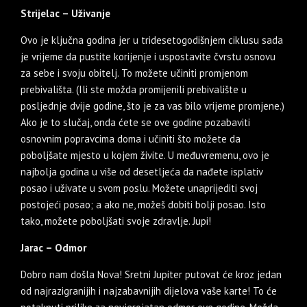
Strijelac – Uživanje
Ovo je ključna godina jer u tridesetogodišnjem ciklusu sada
je vrijeme da pustite korijenje i uspostavite čvrstu osnovu
za sebe i svoju obitelj. To možete učiniti promjenom
prebivališta. (Ili ste možda promijenili prebivalište u
posljednje dvije godine, što je za vas bilo vrijeme promjene.)
Ako je to slučaj, onda ćete se ove godine pozabaviti
osnovnim popravcima doma i učiniti što možete da
poboljšate mjesto u kojem živite. U međuvremenu, ovo je
najbolja godina u više od desetljeća da nađete isplativ
posao i uživate u svom poslu. Možete unaprijediti svoj
postojeći posao; a ako ne, možeš dobiti bolji posao. Isto
tako, možete poboljšati svoje zdravlje. Jupi!
Jarac – Odmor
Dobro nam došla Nova! Sretni Jupiter putovat će kroz jedan
od najrazigranijih i najzabavnijih dijelova vaše karte! To će