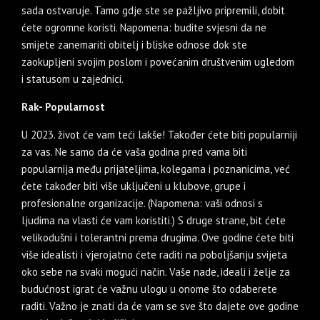
sada ostvaruje. Tamo gdje ste se pažljivo pripremili, dobit
ćete ogromne koristi. Napomena: budite svjesni da ne
smijete zanemariti obitelj i bliske odnose dok ste
zaokupljeni svojim poslom i povećanim društvenim ugledom
i statusom u zajednici.
Rak- Popularnost
U 2023. život će vam teći lakše! Također ćete biti popularniji
za vas. Ne samo da će vaša godina pred vama biti
popularnija među prijateljima, kolegama i poznanicima, već
ćete također biti više uključeni u klubove, grupe i
profesionalne organizacije. (Napomena: vaši odnosi s
ljudima na vlasti će vam koristiti.) S druge strane, bit ćete
velikodušni i tolerantni prema drugima. Ove godine ćete biti
više idealisti i vjerojatno ćete raditi na poboljšanju svijeta
oko sebe na svaki mogući način. Vaše nade, ideali i želje za
budućnost igrat će važnu ulogu u onome što odaberete
raditi. Važno je znati da će vam se sve što dajete ove godine