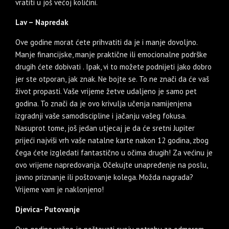
vratiti u još većoj količini.
Lav – Napredak
Ove godine morat ćete prihvatiti da je i manje dovoljno.
Manje financijske, manje praktične ili emocionalne podrške
drugih ćete dobivati . Ipak, vi to možete podnijeti jako dobro
jer ste otporan, jak znak. Ne bojte se. To ne znači da će vaš
život propasti. Vaše vrijeme žetve udaljeno je samo pet
godina. To znači da je ovo krivulja učenja namijenjena
izgradnji vaše samodiscipline i jačanju vašeg fokusa.
Nasuprot tome, još jedan utjecaj je da će sretni Jupiter
prijeći najviši vrh vaše natalne karte nakon 12 godina, zbog
čega ćete izgledati fantastično u očima drugih! Za većinu je
ovo vrijeme napredovanja. Očekujte unapređenje na poslu,
javno priznanje ili poštovanje kolega. Možda nagrada?
Vrijeme vam je naklonjeno!
Djevica- Putovanje