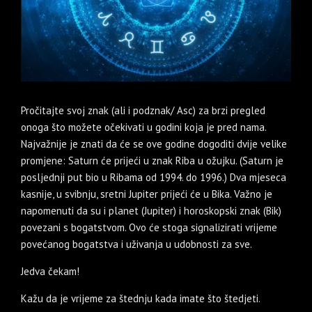
Pročitajte svoj znak (ali i podznak/ Asc) za brzi pregled
onoga što možete očekivati u godini koja je pred nama.
Najvažnije je znati da će se ove godine dogoditi dvije velike
promjene: Saturn će prijeći u znak Riba u ožujku. (Saturn je
posljednji put bio u Ribama od 1994. do 1996.) Dva mjeseca
kasnije, u svibnju, sretni Jupiter prijeći će u Bika. Važno je
napomenuti da su i planet (Jupiter) i horoskopski znak (Bik)
povezani s bogatstvom. Ovo će stoga signalizirati vrijeme
povećanog bogatstva i uživanja u udobnosti za sve.
Jedva čekam!
Kažu da je vrijeme za štednju kada imate što štedjeti.