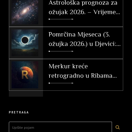
Astrološka prognoza za
ožujak 2026. – Vrijeme
tranzicije, akcije i velikih
otkrića
Pomrčina Mjeseca (3.
ožujka 2026.) u Djevici:
Vodič i utjecaj po
ascendentu
Merkur kreće
retrogradno u Ribama
(26. 2. – 20. 3. 2026.)
PRETRAGA