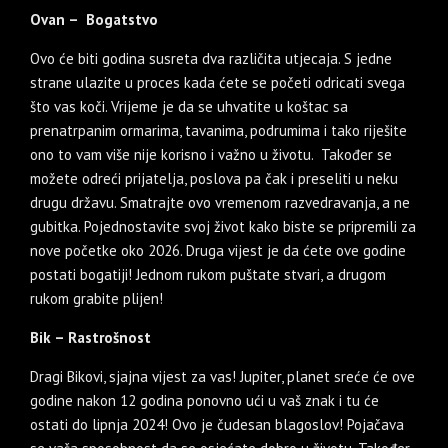
Ovan – Bogatstvo
Ovo će biti godina susreta dva različita utjecaja. S jedne
strane ulazite u proces kada ćete se početi odricati svega
što vas koči. Vrijeme je da se uhvatite u koštac sa
prenatrpanim ormarima, tavanima, podrumima i tako riješite
ono to vam više nije korisno i važno u životu. Također se
možete odreći prijatelja, poslova pa čak i preseliti u neku
drugu državu. Smatrajte ovo vremenom razvedravanja, a ne
gubitka. Pojednostavite svoj život kako biste se pripremili za
nove početke oko 2026. Druga vijest je da ćete ove godine
postati bogatiji! Jednom rukom puštate stvari, a drugom
rukom grabite plijen!
Bik – Rastrošnost
Dragi Bikovi, sjajna vijest za vas! Jupiter, planet sreće će ove
godine nakon 12 godina ponovno ući u vaš znak i tu će
ostati do lipnja 2024! Ovo je čudesan blagoslov! Pojačava