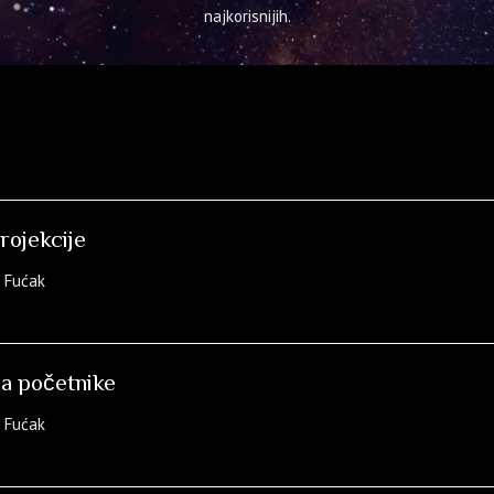
najkorisnijih.
rojekcije
a Fućak
za početnike
a Fućak