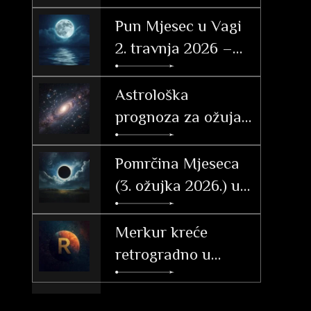
23. svibnja 2026.
Pun Mjesec u Vagi
2. travnja 2026 –
značenje po
znakovima
Astrološka
prognoza za ožujak
2026. – Vrijeme
tranzicije, akcije i
Pomrčina Mjeseca
velikih otkrića
(3. ožujka 2026.) u
Djevici: Vodič i
utjecaj po
Merkur kreće
ascendentu
retrogradno u
Ribama (26. 2. – 20.
3. 2026.)