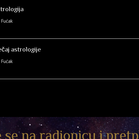
rologija
a Fućak
ečaj astrologije
a Fućak
e se na radionicu i pretp