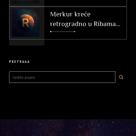
Vodič i utjecaj po
ascendentu
Merkur kreće
retrogradno u Ribama
(26. 2. – 20. 3. 2026.)
PRETRAGA