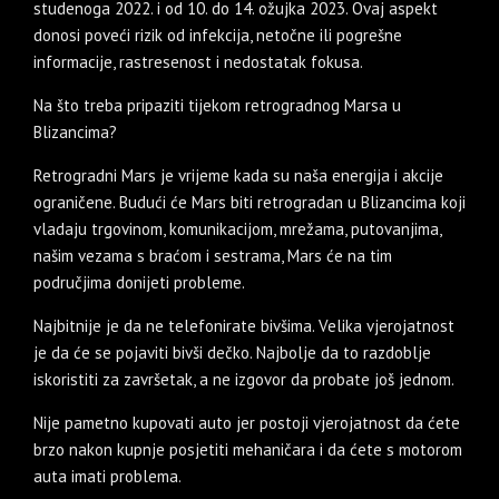
studenoga 2022. i od 10. do 14. ožujka 2023. Ovaj aspekt
donosi poveći rizik od infekcija, netočne ili pogrešne
informacije, rastresenost i nedostatak fokusa.
Na što treba pripaziti tijekom retrogradnog Marsa u
Blizancima?
Retrogradni Mars je vrijeme kada su naša energija i akcije
ograničene. Budući će Mars biti retrogradan u Blizancima koji
vladaju trgovinom, komunikacijom, mrežama, putovanjima,
našim vezama s braćom i sestrama, Mars će na tim
područjima donijeti probleme.
Najbitnije je da ne telefonirate bivšima. Velika vjerojatnost
je da će se pojaviti bivši dečko. Najbolje da to razdoblje
iskoristiti za završetak, a ne izgovor da probate još jednom.
Nije pametno kupovati auto jer postoji vjerojatnost da ćete
brzo nakon kupnje posjetiti mehaničara i da ćete s motorom
auta imati problema.