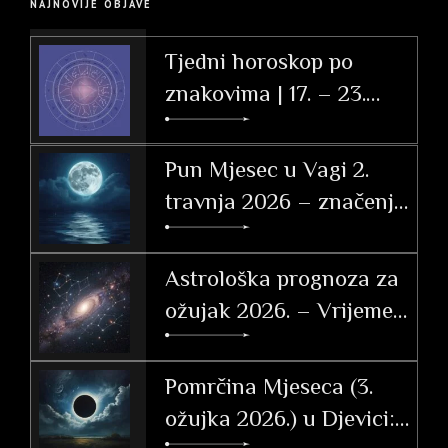
NAJNOVIJE OBJAVE
Tjedni horoskop po
znakovima | 17. – 23.
svibnja 2026.
Pun Mjesec u Vagi 2.
travnja 2026 – značenje
po znakovima
Astrološka prognoza za
ožujak 2026. – Vrijeme
tranzicije, akcije i velikih
otkrića
Pomrčina Mjeseca (3.
ožujka 2026.) u Djevici: