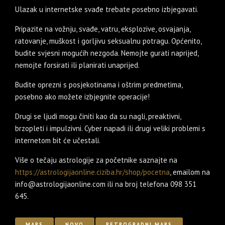
Ulazak u internetske svađe trebate posebno izbjegavati.
Pripazite na vožnju, svađe, vatru, eksplozive, osvajanja,
ratovanje, muškost i gorljivu seksualnu potragu. Općenito,
budite svjesni mogućih nezgoda. Nemojte gurati naprijed,
nemojte forsirati ili planirati unaprijed.
Budite oprezni s posjekotinama i oštrim predmetima,
posebno ako možete izbjegnite operacije!
Drugi se ljudi mogu činiti kao da su nagli, preaktivni,
brzopleti i impulzivni. Cyber napadi ili drugi veliki problemi s
internetom bit će učestali.
Više o tečaju astrologije za početnike saznajte na
https://astrologijaonline.ciziba.hr/shop/pocetna
, emailom na
info@astrologijaonline.com ili na broj telefona 098 351
645.
MARS
NOVO
RETROGRADNI MARS