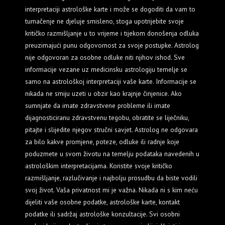
interpretaciji astrološke karte i može se dogoditi da vam to
tumačenje ne djeluje smisleno, stoga upotrijebite svoje
kritičko razmišljanje u to vrijeme i tijekom donošenja odluka
preuzimajući punu odgovornost za svoje postupke. Astrolog
nije odgovoran za osobne odluke niti njihov ishod. Sve
informacije vezane uz medicinsku astrologiju temelje se
samo na astrološkoj interpretaciji vaše karte. Informacije se
nikada ne smiju uzeti u obzir kao krajnje činjenice. Ako
sumnjate da imate zdravstvene probleme ili imate
dijagnosticiranu zdravstvenu tegobu, obratite se liječniku,
pitajte i slijedite njegov stručni savjet. Astrolog ne odgovara
za bilo kakve promjene, poteze, odluke ili radnje koje
poduzmete u svom životu na temelju podataka navedenih u
astrološkim interpretacijama. Koristite svoje kritičko
razmišljanje, razlučivanje i najbolju prosudbu da biste vodili
svoj život. Vaša privatnost mi je važna. Nikada ni s kim neću
dijeliti vaše osobne podatke, astrološke karte, kontakt
podatke ili sadržaj astrološke konzultacije. Svi osobni