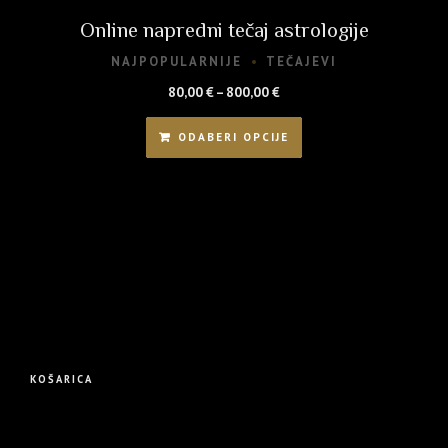
Online napredni tečaj astrologije
NAJPOPULARNIJE
TEČAJEVI
Raspon
80,00
€
–
800,00
€
cijena:
Ovaj
od
ODABERI OPCIJE
proizvod
80,00 €
ima
do
više
800,00 €
varijanti.
Opcije
se
mogu
odabrati
na
stranici
KOŠARICA
proizvoda