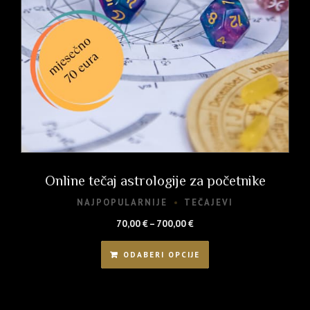
Online tečaj astrologije za početnike
NAJPOPULARNIJE
TEČAJEVI
Raspon
70,00
€
–
700,00
€
cijena:
Ovaj
od
ODABERI OPCIJE
proizvod
70,00 €
ima
do
više
700,00 €