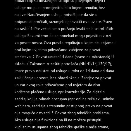
podaci koji su dostavljeni strogo su povjerljivi. Uvjeti i
usluge mogu se promijeniti u bilo kojem trenutku, bez
najave. Naručivanjem usluga potvrđujete da ste u
potpunosti pročitali, razumjeli i prihvatili ove uvjete. Pravo
na raskid 1. Posvećeni smo pružanju kvalitetnih astroloških
usluga. Razumijemo da se ponekad mogu pojaviti razlozi
za povrat novca. Ova pravila reguliraju u kojim situacijama i
pod kojim uvjetima prihvaćamo zahtjeve za povrat
sredstava. 2. Povrat unutar 14 dana (pravo na odustanak) U
skladu s Zakonom o zaštiti potrošača (NN 41/14, 130/17),
imate pravo odustati od usluge u roku od 14 dana od dana
zaključenja ugovora, bez obrazloženja. Zahtjev za povrat
unutar ovog roka prihvaćamo pod uvjetom da nisu
korištene plaćene usluge, npr. konzultacije. Za digitalni
sadržaj koji je odmah dostupan (npr. online tečajevi, snimke
webinara, sadržaja s trenutnim pristupom) pravo na povrat
nije moguće ostvariti. 3. Povrat zbog tehničkih problema
Ako usluga nije funkcionalna ili ne možete pristupiti
kupljenim uslugama zbog tehničke greške s naše strane,