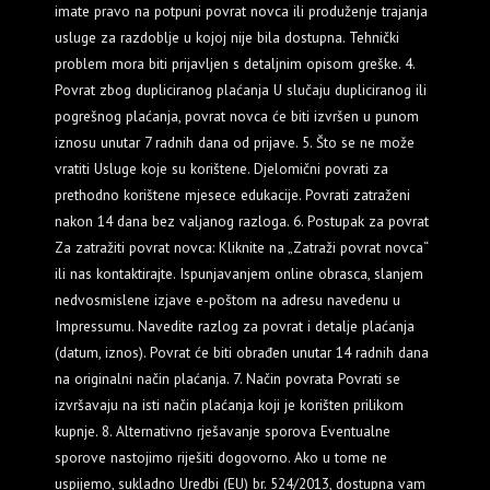
imate pravo na potpuni povrat novca ili produženje trajanja
usluge za razdoblje u kojoj nije bila dostupna. Tehnički
problem mora biti prijavljen s detaljnim opisom greške. 4.
Povrat zbog dupliciranog plaćanja U slučaju dupliciranog ili
pogrešnog plaćanja, povrat novca će biti izvršen u punom
iznosu unutar 7 radnih dana od prijave. 5. Što se ne može
vratiti Usluge koje su korištene. Djelomični povrati za
prethodno korištene mjesece edukacije. Povrati zatraženi
nakon 14 dana bez valjanog razloga. 6. Postupak za povrat
Za zatražiti povrat novca: Kliknite na „Zatraži povrat novca“
ili nas kontaktirajte. Ispunjavanjem online obrasca, slanjem
nedvosmislene izjave e-poštom na adresu navedenu u
Impressumu. Navedite razlog za povrat i detalje plaćanja
(datum, iznos). Povrat će biti obrađen unutar 14 radnih dana
na originalni način plaćanja. 7. Način povrata Povrati se
izvršavaju na isti način plaćanja koji je korišten prilikom
kupnje. 8. Alternativno rješavanje sporova Eventualne
sporove nastojimo riješiti dogovorno. Ako u tome ne
uspijemo, sukladno Uredbi (EU) br. 524/2013, dostupna vam