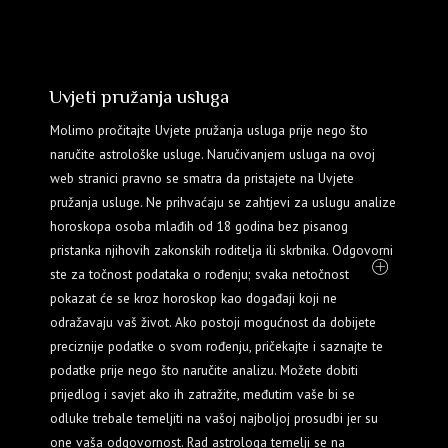
Uvjeti pružanja usluga
Molimo pročitajte Uvjete pružanja usluga prije nego što
naručite astrološke usluge. Naručivanjem usluga na ovoj
web stranici pravno se smatra da pristajete na Uvjete
pružanja usluge. Ne prihvaćaju se zahtjevi za uslugu analize
horoskopa osoba mlađih od 18 godina bez pisanog
pristanka njihovih zakonskih roditelja ili skrbnika. Odgovorni
ste za točnost podataka o rođenju; svaka netočnost
pokazat će se kroz horoskop kao događaji koji ne
odražavaju vaš život. Ako postoji mogućnost da dobijete
preciznije podatke o svom rođenju, pričekajte i saznajte te
podatke prije nego što naručite analizu. Možete dobiti
prijedlog i savjet ako ih zatražite, međutim vaše bi se
odluke trebale temeljiti na vašoj najboljoj prosudbi jer su
one vaša odgovornost. Rad astrologa temelji se na