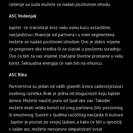
rješenje sa suda možete se nadati pozitivnom ishodu.
ASC Vodenjak
Jupiter će tranzitirat kroz vašu osmu kuću ostavštine,
nasljedstva i financije od partnera i u ovim segmentima
možete se nadati pozitivnim ishodom. Ovo je dobro vrijeme
za pregovore oko kredita ili za ulazak u poslovnu suradnju .
Ovo će biti za vas vrijeme značajne životne promjene u vašu
korist. Seksualna energija će vam biti na vrhuncu.
ASC Riba
Partnerstva su jedan od vaših glavnih izvora zadovoljstava i
osobnog razvitka. Brak je jedna od mogućnosti koju Jupiter
donosi. Možete naučiti puno od ljudi oko vas. Također
možete imati velike koristi od svog partnera, bilo poslovnog
ili emotivnog. Susreti s ljudima različitog nasljeđa ili kulture
. Jupiter je poznat po svojoj ljubavi, a kako će biti u opoziciji
s vašim asc, možete nesvjesno simpatizirati svoje