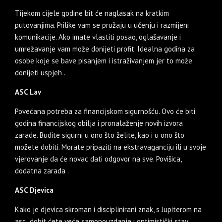
Tijekom cijele godine bit će naglasak na kratkim
putovanjima. Prilike vam se pružaju u učenju i razmijeni
komunikacije. Ako imate vlastiti posao, oglašavanje i
umrežavanje vam može donijeti profit. Idealna godina za
osobe koje se bave pisanjem i istraživanjem jer to može
donijeti uspjeh .
ASC Lav
Povećana potreba za financijskom sigurnošću. Ovo će biti
godina financijskog obilja i pronalaženje novih izvora
zarade. Budite sigurni u ono što želite, kao i u ono što
možete dobiti. Morate pripaziti na ekstravaganciju ili u svoje
vjerovanje da će novac dati odgovor na sve. Povišica,
dodatna zarada .
ASC Djevica
Kako je djevica skroman i disciplinirani znak, s Jupiterom na
asc dobit ćete veće samopouzdanje i optimistički stav.