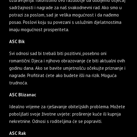
ozdravljenja. Iskoristimo ovo razdoblje da dobijemo osjećaj
sadržajnosti i nagrade za naš svakodnevni rad. Ako smo u
potrazi za poslom, sad je velika mogućnost i da nađemo
posao. Poslovi koju su povezani s uslužnim djelatnostima
imaju mogućnost prosperiteta.
ASC Bik
Svi odnosi sad bi trebali biti pozitivni, posebno oni
romantični. Djeca i njihovo obrazovanje će biti aktualni ovih
godinu dana. Ako se bavite umjetnošću očekujte priznanje i
nagrade. Profitirat ćete ako budete išli na rizik. Moguća
trudnoća.
ASC Blizanac
Idealno vrijeme za rješavanje obiteljskih problema. Možete
poboljšati svoje životne uvjete: proširenje kuće ili kupnja
nekretnine. Odnosi s roditeljima će se popraviti.
ASC Rak