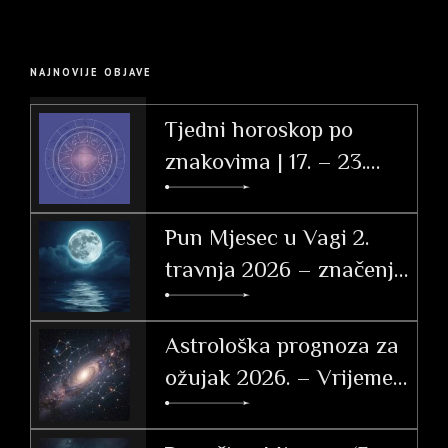
NAJNOVIJE OBJAVE
Tjedni horoskop po
znakovima | 17. – 23.
svibnja 2026.
Pun Mjesec u Vagi 2.
travnja 2026 – značenje
po znakovima
Astrološka prognoza za
ožujak 2026. – Vrijeme
tranzicije, akcije i velikih
otkrića