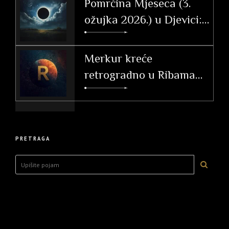
Pomrčina Mjeseca (3.
ožujka 2026.) u Djevici:
Vodič i utjecaj po
ascendentu
Merkur kreće
retrogradno u Ribama
(26. 2. – 20. 3. 2026.)
PRETRAGA