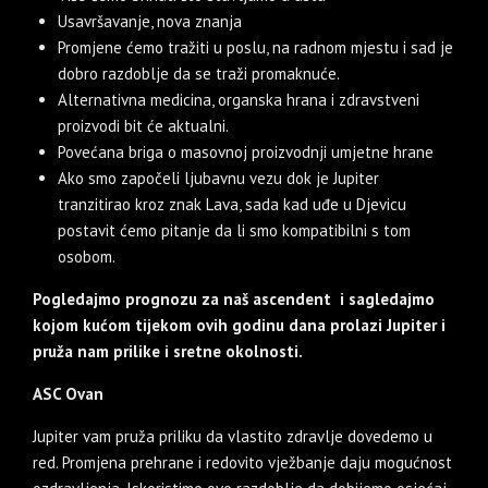
Usavršavanje, nova znanja
Promjene ćemo tražiti u poslu, na radnom mjestu i sad je
dobro razdoblje da se traži promaknuće.
Alternativna medicina, organska hrana i zdravstveni
proizvodi bit će aktualni.
Povećana briga o masovnoj proizvodnji umjetne hrane
Ako smo započeli ljubavnu vezu dok je Jupiter
tranzitirao kroz znak Lava, sada kad uđe u Djevicu
postavit ćemo pitanje da li smo kompatibilni s tom
osobom.
Pogledajmo prognozu za naš ascendent i sagledajmo
kojom kućom tijekom ovih godinu dana prolazi Jupiter i
pruža nam prilike i sretne okolnosti.
ASC Ovan
Jupiter vam pruža priliku da vlastito zdravlje dovedemo u
red. Promjena prehrane i redovito vježbanje daju mogućnost