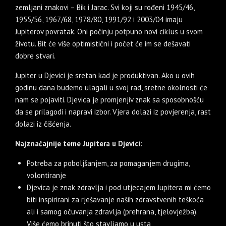
zemljani znakovi – Bik i Jarac. Svi koji su rođeni 1945/46,
1955/56, 1967/68, 1978/80, 1991/92 i 2003/04 imaju
Jupiterov povratak. Oni počinju potpuno novi ciklus u svom
životu. Bit će više optimistični i počet će im se dešavati
dobre stvari.
Jupiter u Djevici je sretan kad je produktivan. Ako u ovih
godinu dana budemo ulagali u svoj rad, sretne okolnosti će
nam se pojaviti. Djevica je promjenjiv znak sa sposobnošću
da se prilagodi i napravi izbor. Vjera dolazi iz povjerenja, rast
dolazi iz čišćenja.
Najznačajnije teme Jupitera u Djevici:
Potreba za poboljšanjem, za pomaganjem drugima,
volontiranje
Djevica je znak zdravlja i pod utjecajem Jupitera mi ćemo
biti inspirirani za rješavanje naših zdravstvenih teškoća
ali i samog očuvanja zdravlja (prehrana, tjelovježba).
Više ćemo brinuti što stavljamo u usta