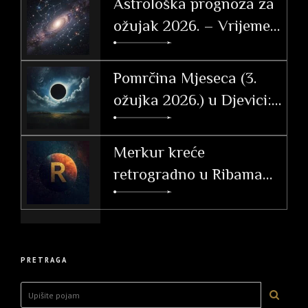
Astrološka prognoza za
ožujak 2026. – Vrijeme
tranzicije, akcije i velikih
otkrića
Pomrčina Mjeseca (3.
ožujka 2026.) u Djevici:
Vodič i utjecaj po
ascendentu
Merkur kreće
retrogradno u Ribama
(26. 2. – 20. 3. 2026.)
PRETRAGA