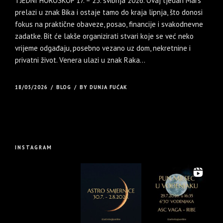
TJEDNI HOROSKOP 17. – 23. svibnja 2026. Ovaj tjedan Mars
prelazi u znak Bika i ostaje tamo do kraja lipnja, što donosi
fokus na praktične obaveze, posao, financije i svakodnevne
zadatke. Bit će lakše organizirati stvari koje se već neko
vrijeme odgađaju, posebno vezano uz dom, nekretnine i
privatni život. Venera ulazi u znak Raka...
18/05/2026
BLOG
BY DUNJA FUĆAK
INSTAGRAM