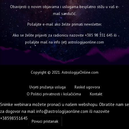
Obavijesti o novim objavama i uslugama besplatno stižu u vaš e-
mail sandučić.
Pošaljite e-mail ako želite primati newsletter.
Ako se želite prijaviti za radionicu nazovite
+385 98 351 645
ili
pošaljite mail na info (et) astrologijaonline.com
Copyright © 2021. AstrologijaOnline.com
Uvjeti pružanja usluga
Raskid ugovora
O Politici privatnosti i kolačićima
Kontakt
Snimke webinara možete pronaći u našem webshopu. Obratite nam se
za dogovor na mail info@astrologijaonline.com ili nazovite
+38598351645
Zatvori
Povuci pristanak