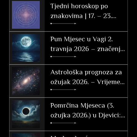
Tjedni horoskop po
znakovima | 17. – 23.
svibnja 2026.
Pun Mjesec u Vagi 2.
travnja 2026 – značenje
po znakovima
Astrološka prognoza za
ožujak 2026. – Vrijeme
tranzicije, akcije i velikih
otkrića
Pomrčina Mjeseca (3.
ožujka 2026.) u Djevici:
Vodič i utjecaj po
ascendentu