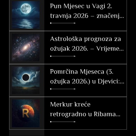
Pun Mjesec u Vagi 2.
travnja 2026 – značenje
po znakovima
Astrološka prognoza za
ožujak 2026. – Vrijeme
tranzicije, akcije i velikih
otkrića
Pomrčina Mjeseca (3.
ožujka 2026.) u Djevici:
Vodič i utjecaj po
ascendentu
Merkur kreće
retrogradno u Ribama
(26. 2. – 20. 3. 2026.)