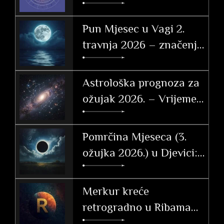
svibnja 2026.
Pun Mjesec u Vagi 2.
travnja 2026 – značenje
po znakovima
Astrološka prognoza za
ožujak 2026. – Vrijeme
tranzicije, akcije i velikih
otkrića
Pomrčina Mjeseca (3.
ožujka 2026.) u Djevici:
Vodič i utjecaj po
ascendentu
Merkur kreće
retrogradno u Ribama
(26. 2. – 20. 3. 2026.)