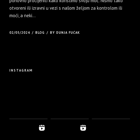
ponovno procijeniti kako koristimo svoju moć. Nismo tako
otvoreni ili izravni u vezi s našom željom za kontrolom ili
moći, a neki...
02/05/2024
BLOG
BY DUNJA FUĆAK
INSTAGRAM