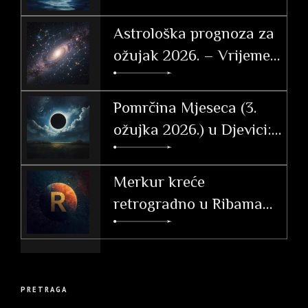
po znakovima
Astrološka prognoza za
ožujak 2026. – Vrijeme
tranzicije, akcije i velikih
otkrića
Pomrčina Mjeseca (3.
ožujka 2026.) u Djevici:
Vodič i utjecaj po
ascendentu
Merkur kreće
retrogradno u Ribama
(26. 2. – 20. 3. 2026.)
PRETRAGA