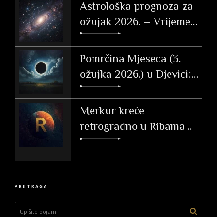
Astrološka prognoza za
ožujak 2026. – Vrijeme
tranzicije, akcije i velikih
otkrića
Pomrčina Mjeseca (3.
ožujka 2026.) u Djevici:
Vodič i utjecaj po
ascendentu
Merkur kreće
retrogradno u Ribama
(26. 2. – 20. 3. 2026.)
PRETRAGA