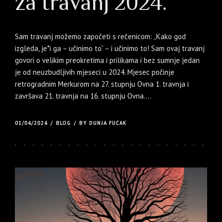
za travanj 2024.
Sam travanj možemo započeti s rečenicom: „Kako god
izgleda, je*i ga – učinimo to“ – i učinimo to! Sam ovaj travanj
govori o velikim preokretima i prilikama i bez sumnje jedan
je od neuzbudljivih mjeseci u 2024. Mjesec počinje
retrogradnim Merkurom na 27. stupnju Ovna 1. travnja i
završava 21. travnja na 16. stupnju Ovna....
01/04/2024
BLOG
BY DUNJA FUĆAK