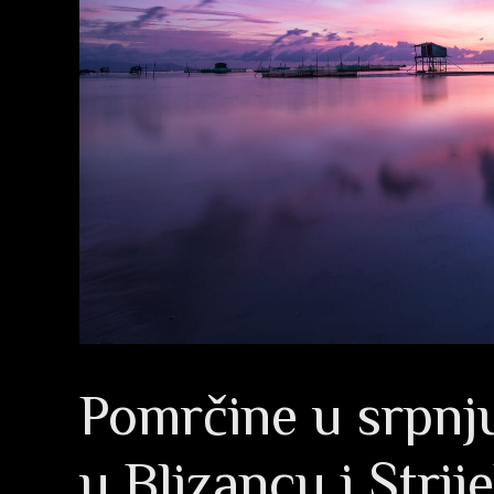
Pomrčine u srpnju
u Blizancu i Strij