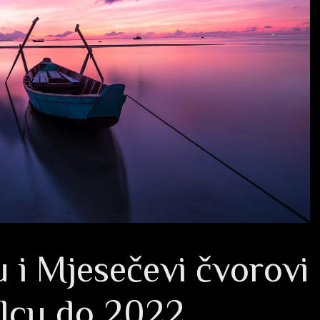
 i Mjesečevi čvorovi
elcu do 2022.