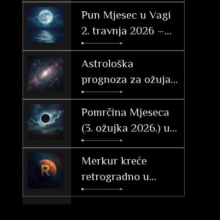
Pun Mjesec u Vagi
2. travnja 2026 –
značenje po
znakovima
Astrološka
prognoza za ožujak
2026. – Vrijeme
tranzicije, akcije i
Pomrčina Mjeseca
velikih otkrića
(3. ožujka 2026.) u
Djevici: Vodič i
utjecaj po
Merkur kreće
ascendentu
retrogradno u
Ribama (26. 2. – 20.
3. 2026.)