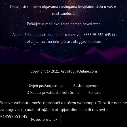
Obavijesti o novim objavama i uslugama besplatno stižu u vaš e-
mail sandučić.
Pošaljite e-mail ako želite primati newsletter.
Ako se želite prijaviti za radionicu nazovite
+385 98 351 645
ili
pošaljite mail na info (et) astrologijaonline.com
Copyright © 2021. AstrologijaOnline.com
Uvjeti pružanja usluga
Raskid ugovora
O Politici privatnosti i kolačićima
Kontakt
Snimke webinara možete pronaći u našem webshopu. Obratite nam se
za dogovor na mail info@astrologijaonline.com ili nazovite
+38598351645
Zatvori
Povuci pristanak