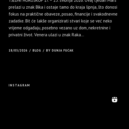
TJEDNI HOROSKOP 17. – 23. svibnja 2026. Ovaj tjedan Mars
prelazi u znak Bika i ostaje tamo do kraja lipnja, što donosi
fokus na praktične obaveze, posao, financije i svakodnevne
zadatke. Bit će lakše organizirati stvari koje se već neko
vrijeme odgađaju, posebno vezano uz dom, nekretnine i
privatni život. Venera ulazi u znak Raka...
18/05/2026
BLOG
BY DUNJA FUĆAK
INSTAGRAM