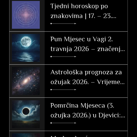
Tjedni horoskop po
znakovima | 17. – 23.
svibnja 2026.
Pun Mjesec u Vagi 2.
travnja 2026 – značenje
po znakovima
Astrološka prognoza za
ožujak 2026. – Vrijeme
tranzicije, akcije i velikih
otkrića
Pomrčina Mjeseca (3.
ožujka 2026.) u Djevici:
Vodič i utjecaj po
ascendentu