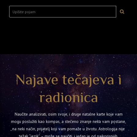
Najave tečajeva i
radionica
Naučite analizirati, osim svoje, i druge natalne karte koje vam
mogu poslužiti kao kompas, a stečeno znanje neka vam postane,
na neki način, prijatelj koji vam pomaže u životu. Astrologija nije
težak “jezik” – može se naučiti, i jedan je od najkorisnijih.