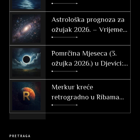
po znakovima
Astrološka prognoza za
ožujak 2026. – Vrijeme
tranzicije, akcije i velikih
otkrića
Pomrčina Mjeseca (3.
ožujka 2026.) u Djevici:
Vodič i utjecaj po
ascendentu
Merkur kreće
retrogradno u Ribama
(26. 2. – 20. 3. 2026.)
PRETRAGA