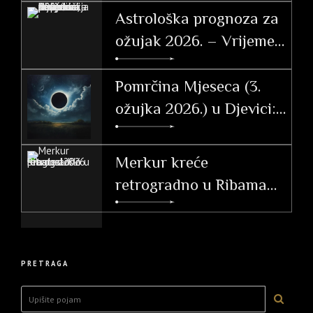
Astrološka prognoza za
ožujak 2026. – Vrijeme
tranzicije, akcije i velikih
otkrića
Pomrčina Mjeseca (3.
ožujka 2026.) u Djevici:
Vodič i utjecaj po
ascendentu
Merkur kreće
retrogradno u Ribama
(26. 2. – 20. 3. 2026.)
PRETRAGA