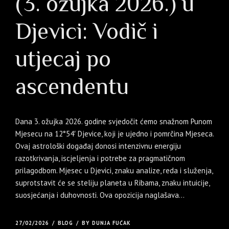
(3. ožujka 2026.) u
Djevici: Vodič i
utjecaj po
ascendentu
Dana 3. ožujka 2026. godine svjedočit ćemo snažnom Punom
Mjesecu na 12°54′ Djevice, koji je ujedno i pomrčina Mjeseca.
Ovaj astrološki događaj donosi intenzivnu energiju
razotkrivanja, iscjeljenja i potrebe za pragmatičnom
prilagodbom. Mjesec u Djevici, znaku analize, reda i služenja,
suprotstavit će se steliju planeta u Ribama, znaku intuicije,
suosjećanja i duhovnosti. Ova opozicija naglašava...
27/02/2026
BLOG
BY DUNJA FUĆAK