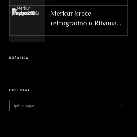
Vodič i utjecaj po
ascendentu
Merkur kreće
retrogradno u Ribama
(26. 2. – 20. 3. 2026.)
KOŠARICA
PRETRAGA