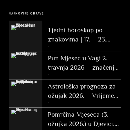
NAJNOVIJE OBJAVE
Tjedni horoskop po
znakovima | 17. – 23.
svibnja 2026.
Pun Mjesec u Vagi 2.
travnja 2026 – značenje
po znakovima
Astrološka prognoza za
ožujak 2026. – Vrijeme
tranzicije, akcije i velikih
otkrića
Pomrčina Mjeseca (3.
ožujka 2026.) u Djevici: