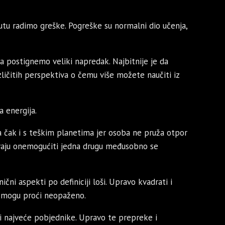
utu radimo greške. Pogreške su normalni dio učenja,
postignemo veliki napredak. Najbitnije je da
zličitih perspektiva o čemu više možete naučiti iz
a energija.
a čak i s teškim planetima jer osoba ne pruža otpor
avaju onemogućiti jedna drugu međusobno se
čni aspekti po definiciji loši. Upravo kvadrati i
li mogu proći neopaženo.
ti najveće pobjednike. Upravo te prepreke i