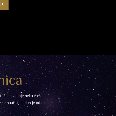
CU
nica
 stečeno znanje neka vam
 se naučiti, i jedan je od