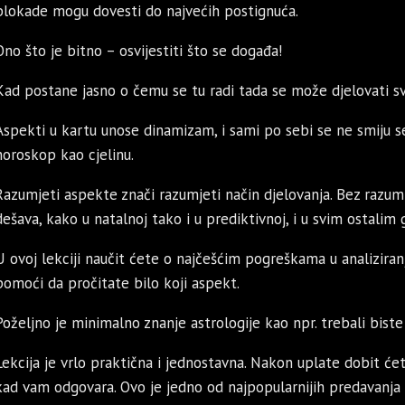
blokade mogu dovesti do najvećih postignuća.
Ono što je bitno – osvijestiti što se događa!
Kad postane jasno o čemu se tu radi tada se može djelovati sv
Aspekti u kartu unose dinamizam, i sami po sebi se ne smiju s
horoskop kao cjelinu.
Razumjeti aspekte znači razumjeti način djelovanja. Bez razu
dešava, kako u natalnoj tako i u prediktivnoj, i u svim ostalim
U ovoj lekciji naučit ćete o najčešćim pogreškama u analiziran
pomoći da pročitate bilo koji aspekt.
Poželjno je minimalno znanje astrologije kao npr. trebali biste 
Lekcija je vrlo praktična i jednostavna. Nakon uplate dobit ćet
kad vam odgovara. Ovo je jedno od najpopularnijih predavanja