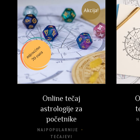
Akcija!
Online tečaj
O
astrologije za
t
početnike
N
NAJPOPULARNIJE
TEČAJEVI