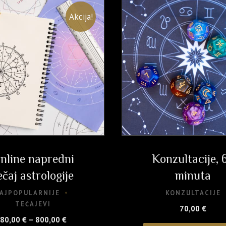
Akcija!
nline napredni
Konzultacije, 
ečaj astrologije
minuta
AJPOPULARNIJE
KONZULTACIJE
TEČAJEVI
70,00
€
Raspon
80,00
€
–
800,00
€