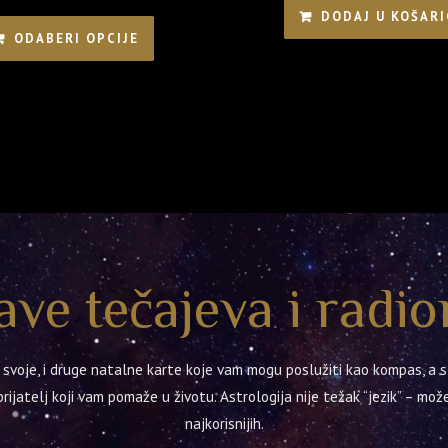
cijena:
DODAJ U KOŠARI
Ovaj
ODABERI OPCIJE
od
proizvod
80,00 €
ima
do
više
800,00 €
varijanti.
Opcije
se
mogu
odabrati
na
ave tečajeva i radio
stranici
proizvoda
im svoje, i druge natalne karte koje vam mogu poslužiti kao kompas, a
rijatelj koji vam pomaže u životu. Astrologija nije težak “jezik” – može
najkorisnijih.