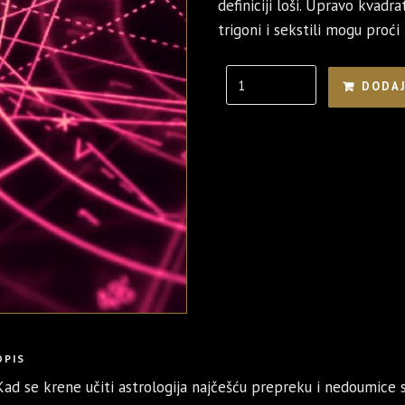
definiciji loši. Upravo kvadr
trigoni i sekstili mogu proć
Quantity
DODAJ
OPIS
Kad se krene učiti astrologija najčešću prepreku i nedoumice s