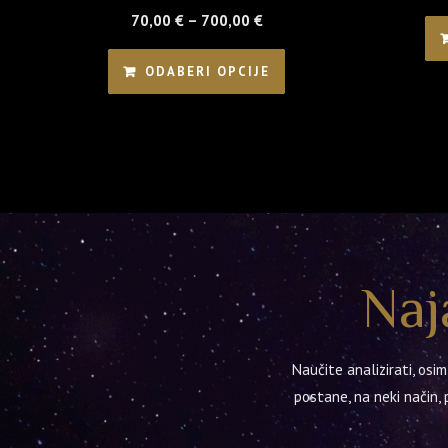
Raspon
70,00
€
–
700,00
€
cijena:
Ovaj
ODABERI OPCIJE
od
proizvod
70,00 €
ima
do
više
700,00 €
varijanti.
Opcije
se
mogu
odabrati
Naj
na
stranici
proizvoda
Naučite analizirati, os
postane, na neki način, p