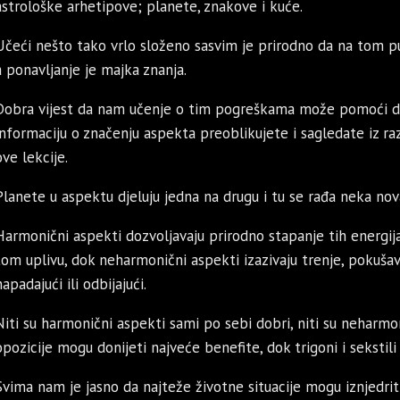
astrološke arhetipove; planete, znakove i kuće.
Učeći nešto tako vrlo složeno sasvim je prirodno da na tom p
a ponavljanje je majka znanja.
Dobra vijest da nam učenje o tim pogreškama može pomoći da 
informaciju o značenju aspekta preoblikujete i sagledate iz ra
ove lekcije.
Planete u aspektu djeluju jedna na drugu i tu se rađa neka nov
Harmonični aspekti dozvoljavaju prirodno stapanje tih energij
tom uplivu, dok neharmonični aspekti izazivaju trenje, pokuš
napadajući ili odbijajući.
Niti su harmonični aspekti sami po sebi dobri, niti su neharmoni
opozicije mogu donijeti najveće benefite, dok trigoni i seksti
Svima nam je jasno da najteže životne situacije mogu iznjedri