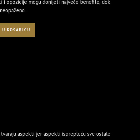
ati i opozicije mogu donijeti najveće benefite, dok
i neopaženo.
 U KOŠARICU
tvaraju aspekti jer aspekti isprepleću sve ostale