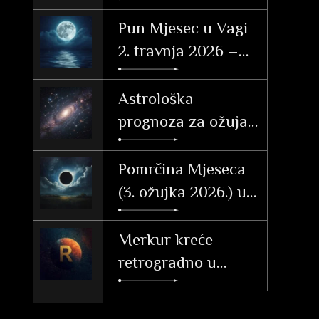
23. svibnja 2026.
Pun Mjesec u Vagi
2. travnja 2026 –
značenje po
znakovima
Astrološka
prognoza za ožujak
2026. – Vrijeme
tranzicije, akcije i
Pomrčina Mjeseca
velikih otkrića
(3. ožujka 2026.) u
Djevici: Vodič i
utjecaj po
Merkur kreće
ascendentu
retrogradno u
Ribama (26. 2. – 20.
3. 2026.)