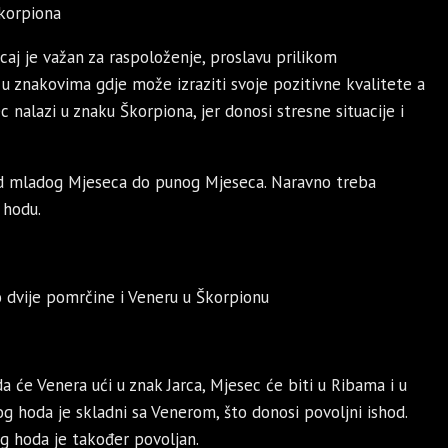
Škorpiona
caj je važan za raspoloženje, proslavu prilikom
i u znakovima gdje može izraziti svoje pozitivne kvalitete a
c nalazi u znaku Škorpiona, jer donosi stresne situacije i
, od mladog Mjeseca do punog Mjeseca. Naravno treba
 hodu.
dvije pomrčine i Veneru u Škorpionu
ada će Venera ući u znak Jarca, Mjesec će biti u Ribama i u
og hoda je skladni sa Venerom, što donosi povoljni ishod.
g hoda je također povoljan.