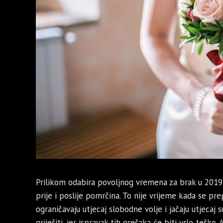
Prilikom odabira povoljnog vremena za brak u 2019.
prije i poslije pomrčina. To nije vrijeme kada se pr
ograničavaju utjecaj slobodne volje i jačaju utjecaj
griješiti, jer ispravak tih grešaka će biti vrlo teško