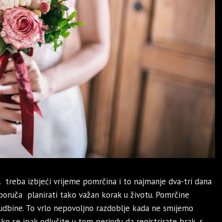
 treba izbjeći vrijeme pomrčina i to najmanje dva-tri dana
eporuča planirati tako važan korak u životu. Pomrčine
 sudbine. To vrlo nepovoljno razdoblje kada ne smijemo
. Ako se ipak odlučite u tom periodu da registrirate brak, s