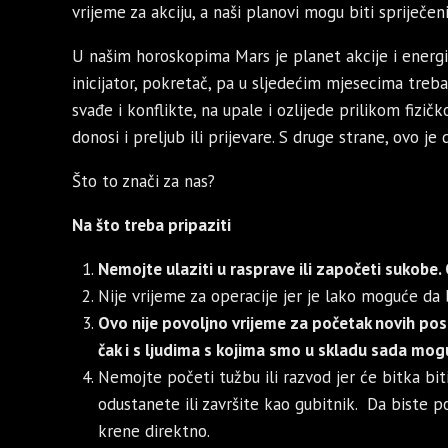
vrijeme za akciju, a naši planovi mogu biti spriječeni 
U našim horoskopima Mars je planet akcije i energij
inicijator, pokretač, pa u sljedećim mjesecima treba
svađe i konflikte, na upale i ozlijede prilikom fizič
donosi i preljub ili prijevare. S druge strane, ovo je
Što to znači za nas?
Na što treba pripaziti
Nemojte ulaziti u rasprave ili započeti sukobe. O
Nije vrijeme za operacije jer je lako moguće da 
Ovo nije povoljno vrijeme za početak novih pos
čak i s ljudima s kojima smo u skladu sada mogu 
Nemojte početi tužbu ili razvod jer će bitka bit
odustanete ili završite kao gubitnik. Da biste p
krene direktno.