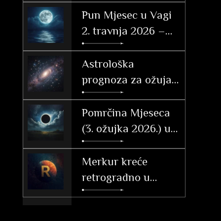
Pun Mjesec u Vagi
2. travnja 2026 –
značenje po
znakovima
Astrološka
prognoza za ožujak
2026. – Vrijeme
tranzicije, akcije i
Pomrčina Mjeseca
velikih otkrića
(3. ožujka 2026.) u
Djevici: Vodič i
utjecaj po
Merkur kreće
ascendentu
retrogradno u
Ribama (26. 2. – 20.
3. 2026.)