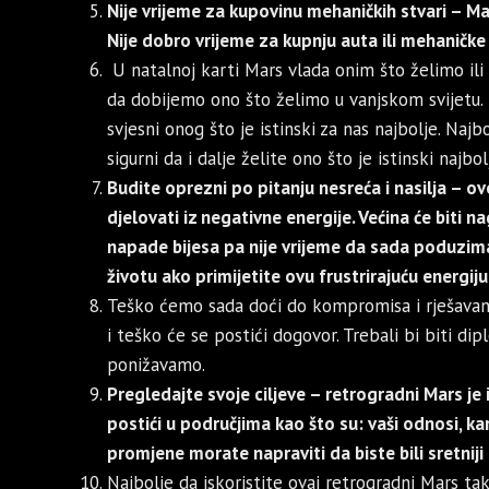
Nije vrijeme za kupovinu mehaničkih stvari – Ma
Nije dobro vrijeme za kupnju auta ili mehaničk
U natalnoj karti Mars vlada onim što želimo ili 
da dobijemo ono što želimo u vanjskom svijetu. N
svjesni onog što je istinski za nas najbolje. Naj
sigurni da i dalje želite ono što je istinski najbol
Budite oprezni po pitanju nesreća i nasilja – ovo
djelovati iz negativne energije. Većina će biti n
napade bijesa pa nije vrijeme da sada poduzima
životu ako primijetite ovu frustrirajuću energiju
Teško ćemo sada doći do kompromisa i rješavanja 
i teško će se postići dogovor. Trebali bi biti di
ponižavamo.
Pregledajte svoje ciljeve – retrogradni Mars je 
postići u područjima kao što su: vaši odnosi, ka
promjene morate napraviti da biste bili sretniji i
Najbolje da iskoristite ovaj retrogradni Mars tak