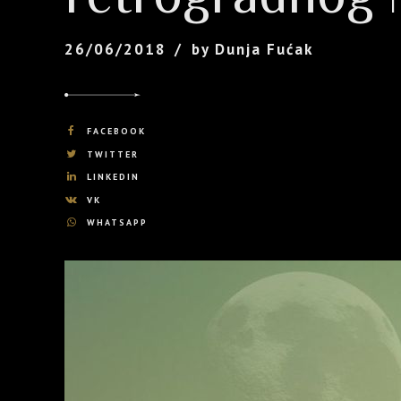
26/06/2018
by Dunja Fućak
FACEBOOK
TWITTER
LINKEDIN
VK
WHATSAPP