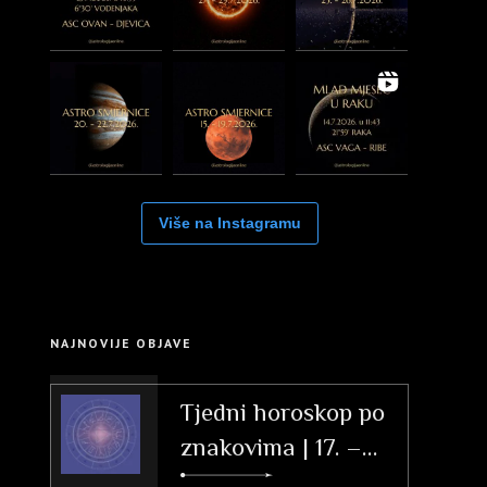
Više na Instagramu
NAJNOVIJE OBJAVE
Tjedni horoskop po
znakovima | 17. –
23. svibnja 2026.