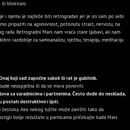
ili blokirani.
e i njemu je najteže biti retrogradan jer je on sam po sebi
mo pripaziti na agresivnost, potisnutu strast, nervozu, na
kog rada. Retrogradni Mars nam vraća stare ljubavi, ali nam
 dobro razdoblje za samoanalizu, vježbu, terapiju, meditaciju.
naj koji sad započne sukob ili rat je gubitnik.
bude neuspješna ili da se mora ponoviti.
lova sa suradnicima i partnerima. Često dođe do nesklada,
postati destruktivni i ljuti.
i žestoka. Ako nekog tužite može završiti tako da
ostigli bolje rezultate u parnicama pričekajte kada Mars