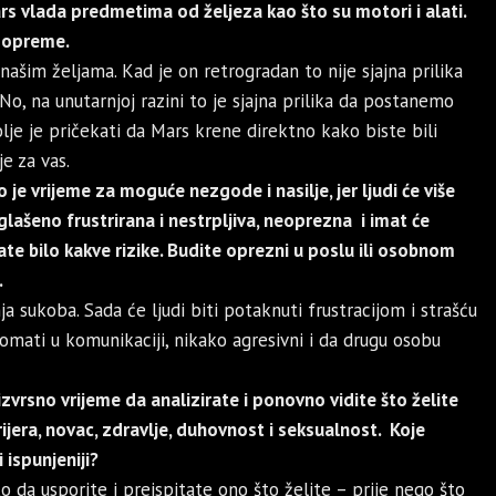
rs vlada predmetima od željeza kao što su motori i alati.
e opreme.
našim željama. Kad je on retrogradan to nije sjajna prilika
o, na unutarnjoj razini to je sjajna prilika da postanemo
bolje je pričekati da Mars krene direktno kako biste bili
je za vas.
 je vrijeme za moguće nezgode i nasilje, jer ljudi će više
aglašeno frustrirana i nestrpljiva, neoprezna i imat će
te bilo kakve rizike. Budite oprezni u poslu ili osobnom
.
sukoba. Sada će ljudi biti potaknuti frustracijom i strašću
plomati u komunikaciji, nikako agresivni i da drugu osobu
izvrsno vrijeme da analizirate i ponovno vidite što želite
rijera, novac, zdravlje, duhovnost i seksualnost. Koje
 ispunjeniji?
o da usporite i preispitate ono što želite – prije nego što