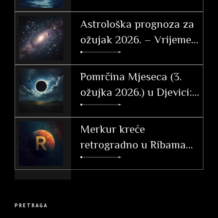
po znakovima
Astrološka prognoza za
ožujak 2026. – Vrijeme
tranzicije, akcije i velikih
otkrića
Pomrčina Mjeseca (3.
ožujka 2026.) u Djevici:
Vodič i utjecaj po
ascendentu
Merkur kreće
retrogradno u Ribama
(26. 2. – 20. 3. 2026.)
PRETRAGA