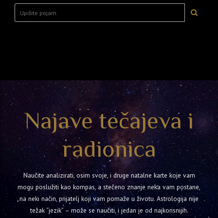
Najave tečajeva i
radionica
Naučite analizirati, osim svoje, i druge natalne karte koje vam
mogu poslužiti kao kompas, a stečeno znanje neka vam postane,
na neki način, prijatelj koji vam pomaže u životu. Astrologija nije
težak “jezik” – može se naučiti, i jedan je od najkorisnijih.