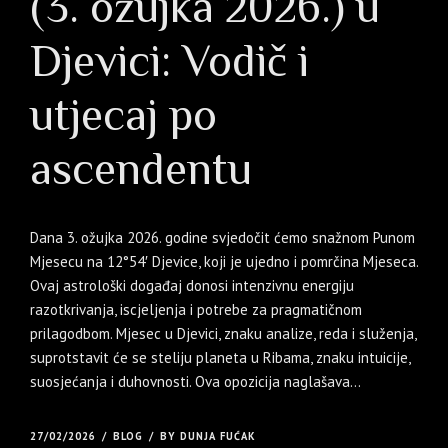
(3. ožujka 2026.) u
Djevici: Vodič i
utjecaj po
ascendentu
Dana 3. ožujka 2026. godine svjedočit ćemo snažnom Punom
Mjesecu na 12°54′ Djevice, koji je ujedno i pomrčina Mjeseca.
Ovaj astrološki događaj donosi intenzivnu energiju
razotkrivanja, iscjeljenja i potrebe za pragmatičnom
prilagodbom. Mjesec u Djevici, znaku analize, reda i služenja,
suprotstavit će se steliju planeta u Ribama, znaku intuicije,
suosjećanja i duhovnosti. Ova opozicija naglašava...
27/02/2026
BLOG
BY DUNJA FUĆAK