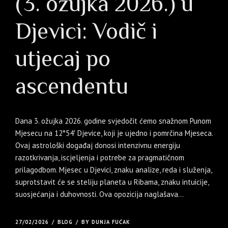
(3. ožujka 2026.) u
Djevici: Vodič i
utjecaj po
ascendentu
Dana 3. ožujka 2026. godine svjedočit ćemo snažnom Punom
Mjesecu na 12°54′ Djevice, koji je ujedno i pomrčina Mjeseca.
Ovaj astrološki događaj donosi intenzivnu energiju
razotkrivanja, iscjeljenja i potrebe za pragmatičnom
prilagodbom. Mjesec u Djevici, znaku analize, reda i služenja,
suprotstavit će se steliju planeta u Ribama, znaku intuicije,
suosjećanja i duhovnosti. Ova opozicija naglašava...
27/02/2026
BLOG
BY DUNJA FUĆAK