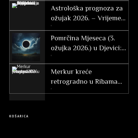
Astrološka prognoza za
ožujak 2026. – Vrijeme
tranzicije, akcije i velikih
otkrića
Pomrčina Mjeseca (3.
ožujka 2026.) u Djevici:
Vodič i utjecaj po
ascendentu
Merkur kreće
retrogradno u Ribama
(26. 2. – 20. 3. 2026.)
KOŠARICA