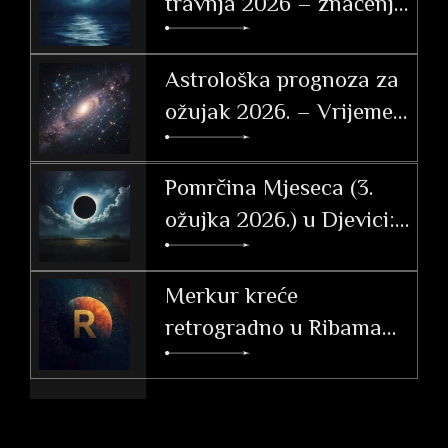
travnja 2026 – značenje
po znakovima
Astrološka prognoza za
ožujak 2026. – Vrijeme
tranzicije, akcije i velikih
otkrića
Pomrčina Mjeseca (3.
ožujka 2026.) u Djevici:
Vodič i utjecaj po
ascendentu
Merkur kreće
retrogradno u Ribama
(26. 2. – 20. 3. 2026.)